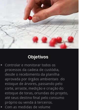
Objetivos
Controlar e monitorar todos os
processos da cadeia de custódia,
desde o recebimento da planilha
aprovada por órgãos ambientais do
estoque de árvores, passando pelo
corte, arraste, medição e criação do
estoque de toras, oriundas do projeto,
até seus destino final pelo consumo
próprio ou venda à terceiros.
Com as medidas de volume