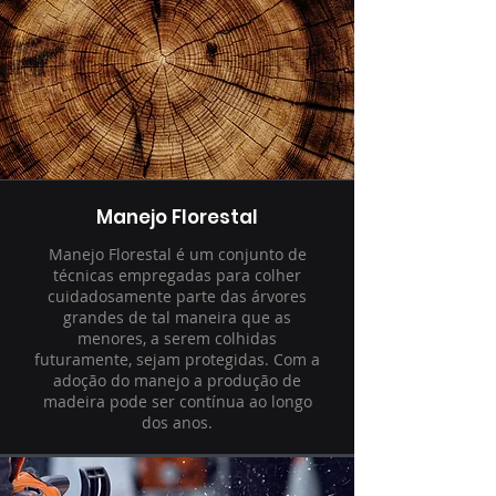
Manejo Florestal
Manejo Florestal é um conjunto de
técnicas empregadas para colher
cuidadosamente parte das árvores
grandes de tal maneira que as
menores, a serem colhidas
futuramente, sejam protegidas. Com a
adoção do manejo a produção de
madeira pode ser contínua ao longo
dos anos.