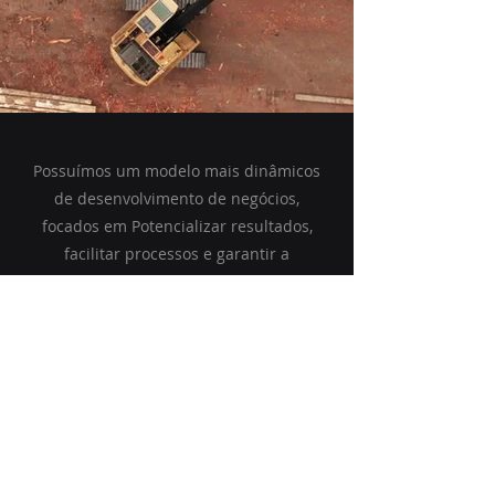
Possuímos um modelo mais dinâmicos
de desenvolvimento de negócios,
focados em Potencializar resultados,
facilitar processos e garantir a
execução de projetos dentro das
expectativas de qualidade e prazos
estabelecidos. Nossos valores são
baseados na filosofia da satisfação do
cliente no engajamento e troca de
informações constantes da equipe,
centrado na missão de quanto mais
simples melhor.