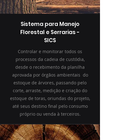
Sistema para Manejo
Florestal e Serrarias -
SICS
Controlar e monitorar todos os
processos da cadeia de custódia,
desde o recebimento da planilha
aprovada por órgãos ambientais do
estoque de árvores, passando pelo
corte, arraste, medição e criação do
estoque de toras, oriundas do projeto,
até seus destino final pelo consumo
próprio ou venda à terceiros.