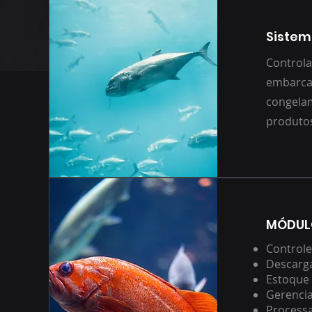
Sistem
Controla
embarcaç
congelam
produtos 
MÓDUL
Controle
Descarga
Estoque
Gerencia
Process