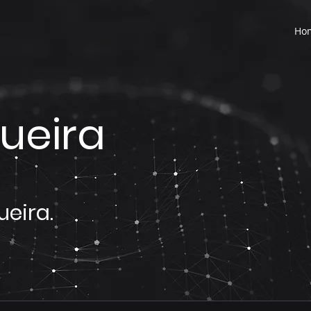
Ho
ueira
eira.