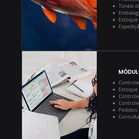
Túneis 
Embalag
Estoque 
Expediç
MÓDUL
Control
Estoque 
Controle
Controle
Pedidos 
Consulta