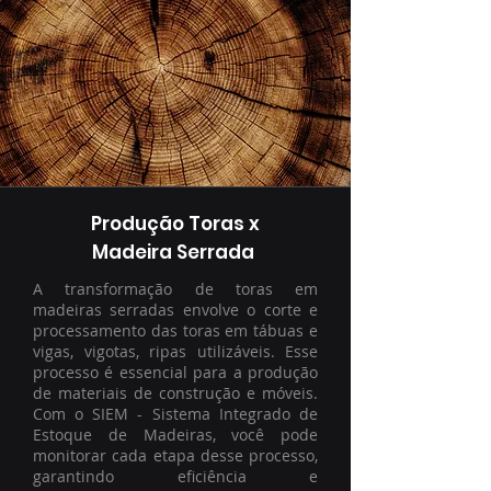
Produção Toras x
Madeira Serrada
A transformação de toras em
madeiras serradas envolve o corte e
processamento das toras em tábuas e
vigas, vigotas, ripas utilizáveis. Esse
processo é essencial para a produção
de materiais de construção e móveis.
Com o SIEM - Sistema Integrado de
Estoque de Madeiras, você pode
monitorar cada etapa desse processo,
garantindo eficiência e