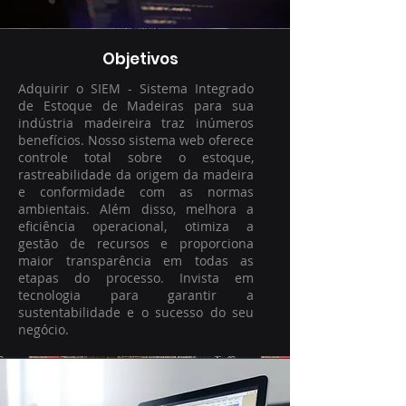
Objetivos
Adquirir o SIEM - Sistema Integrado
de Estoque de Madeiras para sua
indústria madeireira traz inúmeros
benefícios. Nosso sistema web oferece
controle total sobre o estoque,
rastreabilidade da origem da madeira
e conformidade com as normas
ambientais. Além disso, melhora a
eficiência operacional, otimiza a
gestão de recursos e proporciona
maior transparência em todas as
etapas do processo. Invista em
tecnologia para garantir a
sustentabilidade e o sucesso do seu
negócio.