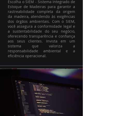
Escolha o SIEM - Sistema Integrado de
Estoque de Madeiras para garantir a
rastreabilidade completa da origem
da madeira, atendendo às exigências
dos órgãos ambientais. Com o SIEM,
você assegura a conformidade legal e
a sustentabilidade do seu negócio,
oferecendo transparência e confiança
aos seus clientes. Invista em um
sistema que valoriza a
responsabilidade ambiental e a
eficiência operacional.