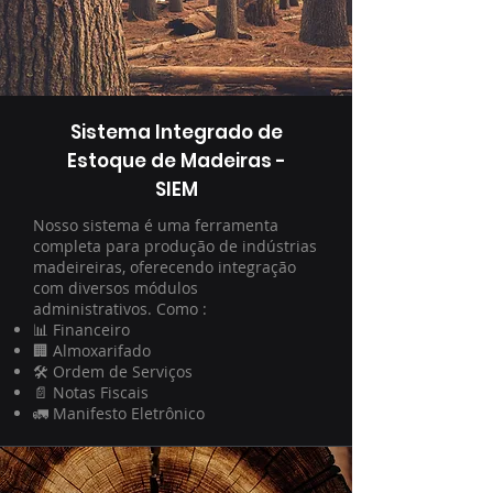
Sistema Integrado de
Estoque de Madeiras -
SIEM
Nosso sistema é uma ferramenta
completa para produção de indústrias
madeireiras, oferecendo integração
com diversos módulos
administrativos. Como :
📊 Financeiro
🏢 Almoxarifado
🛠️ Ordem de Serviços
📄 Notas Fiscais
🚛 Manifesto Eletrônico